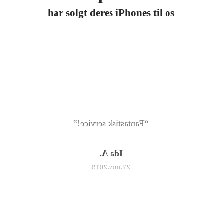
har solgt deres iPhones til os
“Fantastisk service!”
Ida A.
27.nov.2019