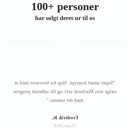
100+ personer
har solgt deres ur til os
"Super smart koncept. Slap for besværet med at
sælge min Macbook selv og fik udbetalt pengene
med det samme."
Frederik K.
15.jun.2019