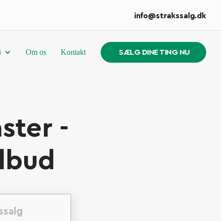
info@strakssalg.dk
i
Om os
Kontakt
SÆLG DINE TING NU
ter -
ilbud
salg