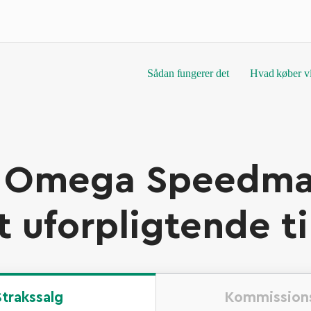
Sådan fungerer det
Hvad køber v
 Omega Speedmas
t uforpligtende t
Strakssalg
Kommissions