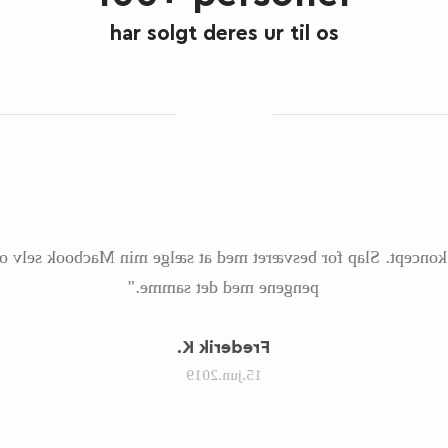
har solgt deres ur til os
 koncept. Slap for besværet med at sælge min Macbook selv og
pengene med det samme."
Frederik K.
15.jun.2019