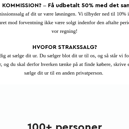
I KOMMISSION? – Få udbetalt 50% med det s
sionssalg af dit ur være løsningen. Vi tilbyder ned til 10% 
t mod forventning ikke være solgt indenfor den aftalte period
vor regning!
HVOFOR STRAKSSALG?
 sælge dit ur. Du sælger blot dit ur til os, og så står vi for 
r, og du skal derfor hverken tænke på at finde købere, skrive e
sælge dit ur til en anden privatperson.
100+ personer