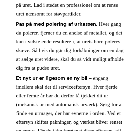
på uret. Lad i stedet en professionel om at rense
uret nænsomt for støvpartikler.
Hver gang
Pas på med polering af urkassen.
du polerer, fjerner du en anelse af metallet, og det
kan i sidste ende resultere i, at urets horn poleres
skæve. Så hvis du gør dig forhåbninger om en dag
at sælge uret videre, skal du så vidt muligt afholde
dig fra at pudse uret.
– engang
Et nyt ur er ligesom en ny bil
imellem skal det til serviceeftersyn. Hver fjerde
eller femte år bør du derfor få tjekket dit ur
(mekanisk ur med automatisk urværk). Sørg for at
finde en urmager, der har evnerne i orden. Ved et
eftersyn skiftes pakninger, og værket bliver renset
og smurt. Får du ikke foretaget disse eftersyn, vil