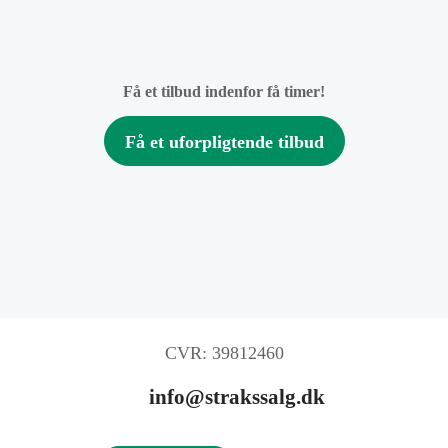
Få et tilbud indenfor få timer!
Få et uforpligtende tilbud
CVR: 39812460
info@strakssalg.dk