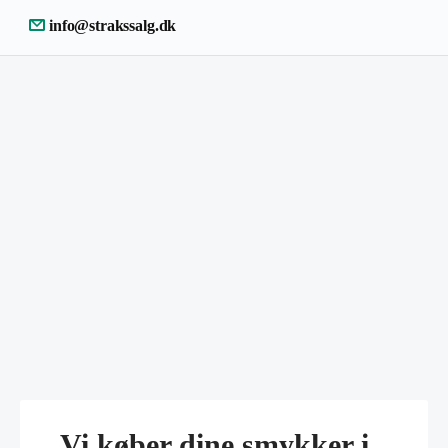
info@strakssalg.dk
Vi køber dine smykker i