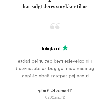
har solgt deres smykker til os
Fin oplevelse med det ur jeg købte
gennem dem, og god kundeservice ?
kunne jeg sagtens finde på igen.
Thomas K. Amby
21.apr.2020