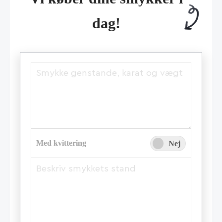
dag!
Med kvittering
Ja
Nej