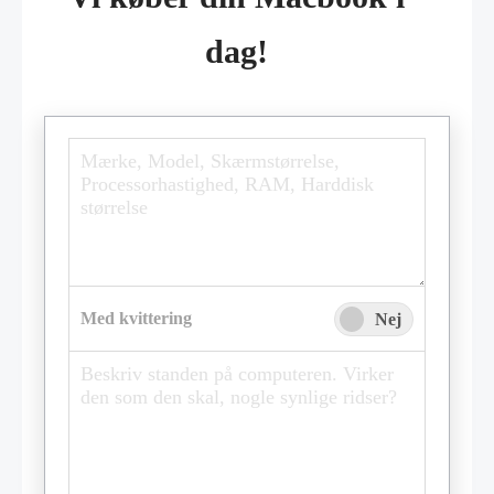
dag!
Med kvittering
Ja
Nej