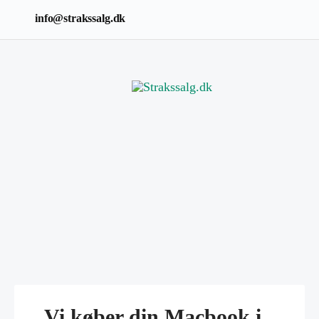
info@strakssalg.dk
Vi køber din Macbook i